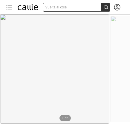


Vuelta al cole
1
/
5