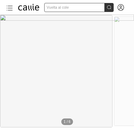


Vuelta al cole
1
/
6