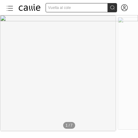


Vuelta al cole
1
/
7