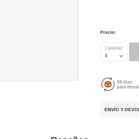
Precio:

99 días
para devol
ENVÍO Y DEV