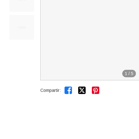
1
/
5


Compartir: