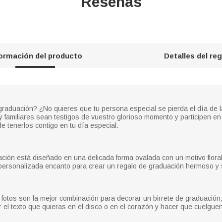
Reseñas
formación del producto
Detalles del re
 graduación? ¿No quieres que tu persona especial se pierda el día de l
y familiares sean testigos de vuestro glorioso momento y participen e
de tenerlos contigo en tu día especial.
uación está diseñado en una delicada forma ovalada con un motivo flor
personalizada encanto para crear un regalo de graduación hermoso y si
 fotos son la mejor combinación para decorar un birrete de graduació
el texto que quieras en el disco o en el corazón y hacer que cuelguen