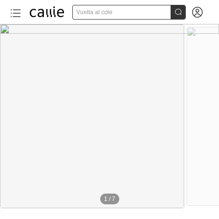


Vuelta al cole
1
/
7