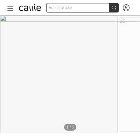


Vuelta al cole
1
/
5