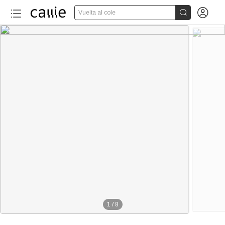


Vuelta al cole
1
/
8