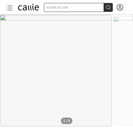


Vuelta al cole
1
/
8