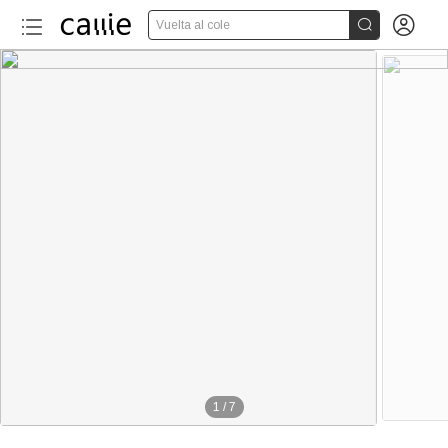


Vuelta al cole
1
/
7