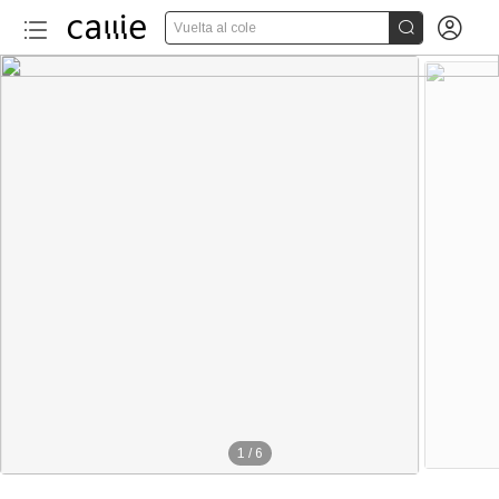


Vuelta al cole
1
/
6