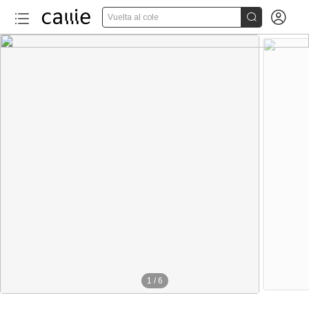


Vuelta al cole
1
/
6