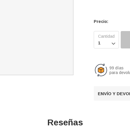
Precio:

99 días
para devol
ENVÍO Y DEV
Reseñas