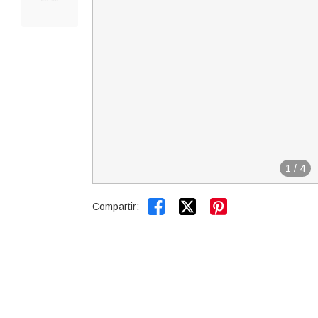
1
/
4


Compartir: