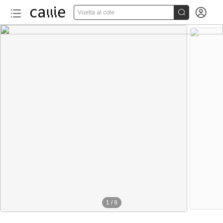


Vuelta al cole
1
/
9