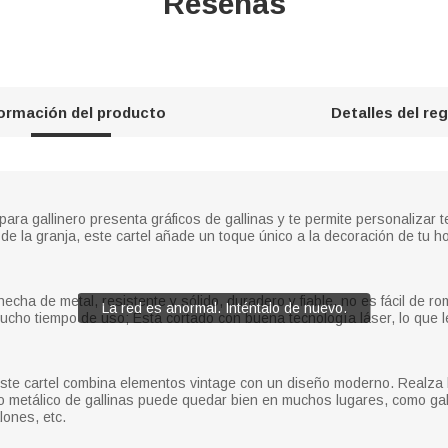
Reseñas
formación del producto
Detalles del re
para gallinero presenta gráficos de gallinas y te permite personalizar 
 de la granja, este cartel añade un toque único a la decoración de tu h
hecha de metal, resistente y sólido, duradero y fiable, no es fácil de r
La red es anormal. Inténtalo de nuevo.
cho tiempo de uso; Está cortado con buena tecnología láser, lo que l
, este cartel combina elementos vintage con un diseño moderno. Realza 
ero metálico de gallinas puede quedar bien en muchos lugares, como gal
lones, etc.