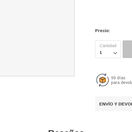
Precio:

99 días
para devol
ENVÍO Y DEV