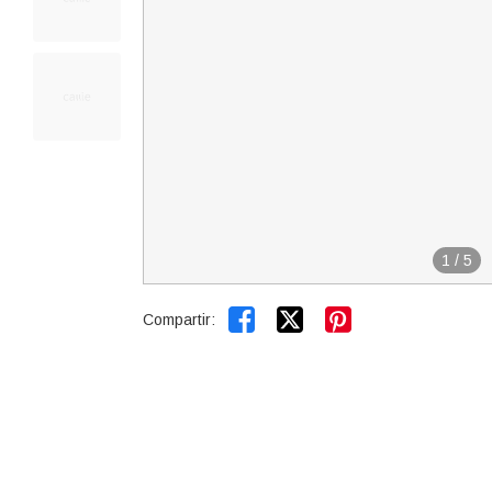
1
/
5


Compartir: