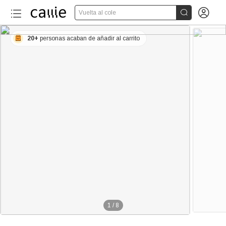


Vuelta al cole
20+
personas acaban de añadir al carrito
1
/
8