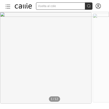


Vuelta al cole
1
/
12