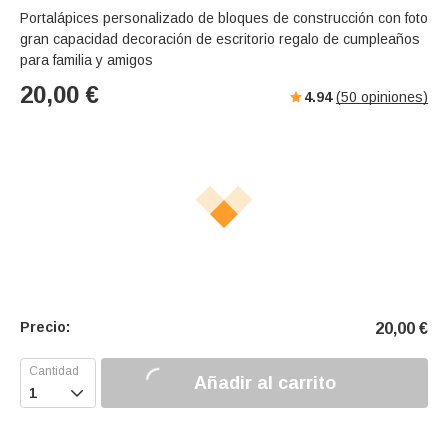
s
u
e
Portalápices personalizado de bloques de construcción con foto
e
t
r
gran capacidad decoración de escritorio regalo de cumpleaños
e
f
para familia y amigos
u
20,00
€
4.94
(
50
opiniones)
l
l
s
c
r
e
e
n
Precio:
20,00
€
Añadir al carrito
