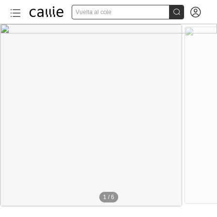


Vuelta al cole
1
/
6