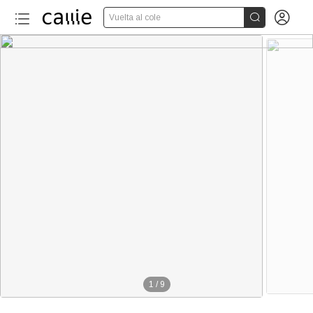


Vuelta al cole
250+
1
/
9