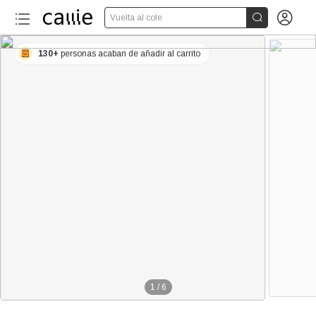


Vuelta al cole
130+
personas acaban de añadir al carrito
1
/
6