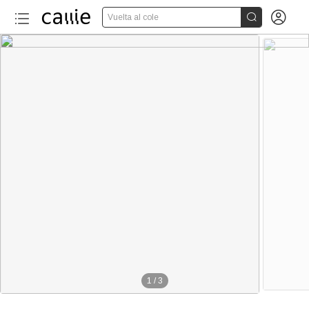


Vuelta al cole
1
/
3