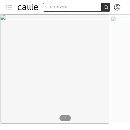


Vuelta al cole
1
/
8