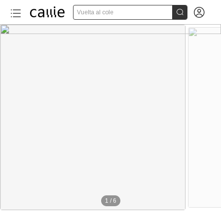


Vuelta al cole
1
/
6