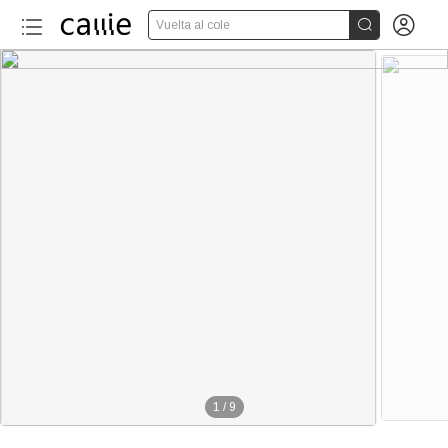


Vuelta al cole
1
/
9