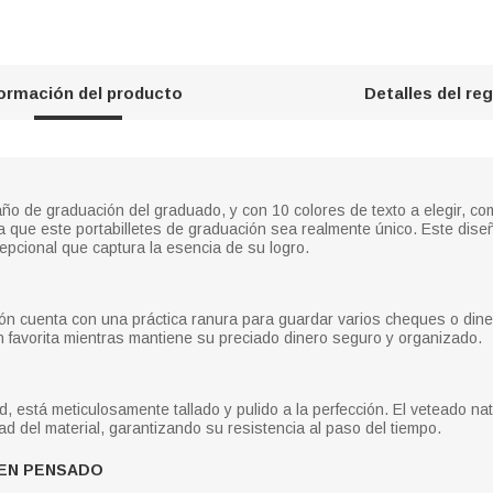
formación del producto
Detalles del re
 año de graduación del graduado, y con 10 colores de texto a elegir, co
ara que este portabilletes de graduación sea realmente único. Este dis
epcional que captura la esencia de su logro.
ión cuenta con una práctica ranura para guardar varios cheques o dine
n favorita mientras mantiene su preciado dinero seguro y organizado.
ad, está meticulosamente tallado y pulido a la perfección. El veteado 
ad del material, garantizando su resistencia al paso del tiempo.
IEN PENSADO