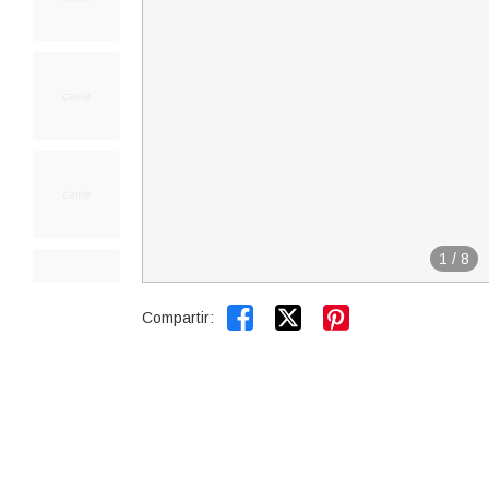
1
/
8


Compartir: