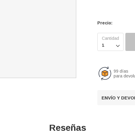
Precio:

99 días
para devol
ENVÍO Y DEV
Reseñas