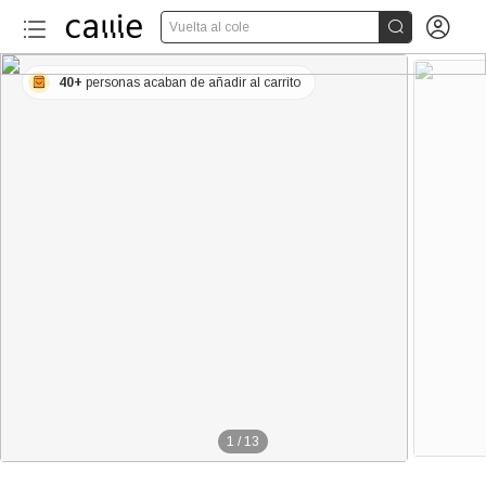


Vuelta al cole
40+
personas acaban de añadir al carrito
1
/
13