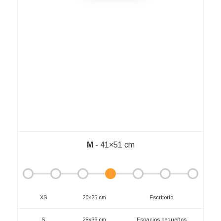
M
- 41×51 cm
XS
20×25 cm
Escritorio
S
28×36 cm
Espacios pequeños