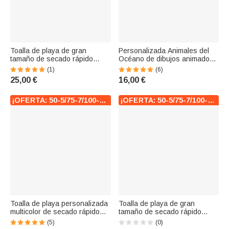
Toalla de playa de gran
Personalizada Animales del
tamaño de secado rápido
Océano de dibujos animados
personalizada con el nombre
estilo acuarela Mochila de
(1)
(6)
Doodle Letter Ocean Elements
playa con nombre Fiesta en la
25,00 €
16,00 €
Beach Party Summer Vacation
playa Regalo de cumpleaños
Birthday Gift for Woman Girl
para niña Niño Adulto
¡OFERTA: 50-5/75-7/100-10!
¡OFERTA: 50-5/75-7/100-10!
Toalla de playa personalizada
Toalla de playa de gran
multicolor de secado rápido
tamaño de secado rápido
con lindo delfín y nombre
personalizada con el nombre
(5)
(0)
regalo de cumpleaños de
de la estrella de las iniciales