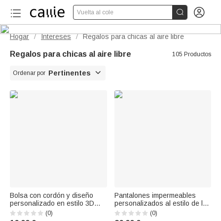


Vuelta al cole
Hogar
Intereses
Regalos para chicas al aire libre
/
/
Regalos para chicas al aire libre
105 Productos

Pertinentes
Ordenar por
Bolsa con cordón y diseño
Pantalones impermeables
personalizado en estilo 3D
personalizados al estilo de los
con foto y nombre: regalo para
dibujos animados de Pixar,
(0)
(0)
fiestas en la playa, vacaciones
con forro, para charcos y