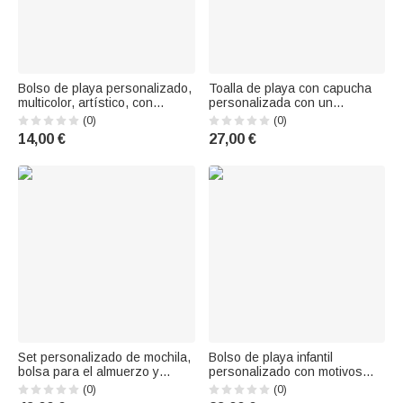
Bolso de playa personalizado,
Toalla de playa con capucha
multicolor, artístico, con
personalizada con un
nombre, resistente al agua y a
simpático personaje de
(0)
(0)
la arena, transparente; bolso
dibujos animados para niños
14,00 €
27,00 €
para la piscina; para uso
ideal para viajar como regalo
diario; ideal para las
de cumpleaños
vacaciones de verano; regalo
para
Set personalizado de mochila,
Bolso de playa infantil
bolsa para el almuerzo y
personalizado con motivos
estuche con animales
florales, de algodón cordón y
(0)
(0)
monísimos que saludan,
nombre regalo ideal para