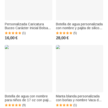
Personalizada Caricatura
Botella de agua personalizada
Buceo Carácter Inicial Bolsa
con nombre y pajita de silicona
de cordón con nombre
para niños de 17 oz con
(1)
(5)
Actividades al aire libre Playa
animalitos de frutas Regalo de
16,00 €
28,00 €
Fiesta Cumpleaños Regalo
cumpleaños para niños y
para Niños Familia
niñas en el día de la vuelta al
cole
Botella de agua con nombre
Manta blanda personalizada
para niños de 17 oz con pajita
con borlas y nombre Vaca de
de silicona Personalizada con
las Tierras Altas Decoración
(9)
(1)
iniciales de un simpático
para el hogar Aniversario