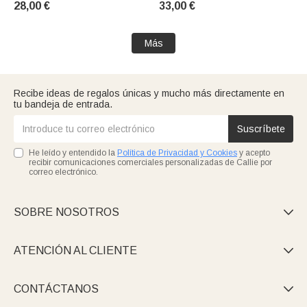
28,00 €
33,00 €
animal Regalo de cumpleaños
Cumpleaños Regalo para
para niños y niñas en el día
Vaquera Vaquero
de la vuelta al cole
Más
Recibe ideas de regalos únicas y mucho más directamente en
tu bandeja de entrada.
Suscríbete
He leído y entendido la
Política de Privacidad y Cookies
y acepto
recibir comunicaciones comerciales personalizadas de Callie por
correo electrónico.
SOBRE NOSOTROS

ATENCIÓN AL CLIENTE

CONTÁCTANOS
