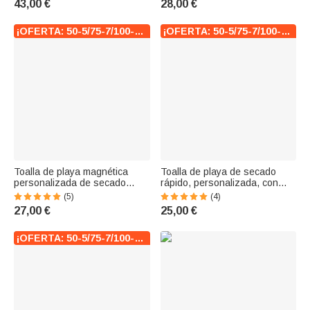
43,00 €
28,00 €
multicolor y con nombre.
vacaciones de verano
Regalo de vuelta al cole o de
cumpleaños para estudiantes.
¡OFERTA: 50-5/75-7/100-10!
¡OFERTA: 50-5/75-7/100-10!
Toalla de playa magnética
Toalla de playa de secado
personalizada de secado
rápido, personalizada, con
rápido con nombre buceador
estampado de leopardo y
(5)
(4)
3D y animales marinos regalo
personajes de dibujos
27,00 €
25,00 €
de verano para niños y niñas
animados multicolores, con
nombre; ideal como regalo de
verano, vacaciones, fiestas,
¡OFERTA: 50-5/75-7/100-10!
viajes o cumplea