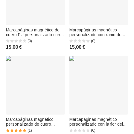
Marcapáginas magnético de
Marcapáginas magnético
cuero PU personalizado con
personalizado con ramo de
diseño de cielo estrellado y
flores y 1-7 fotos: regalo de
(0)
(0)
flor del mes de nacimiento, con
cumpleaños para abuelas,
15,00 €
15,00 €
el nombre del destinatario;
ratas de biblioteca y amantes
accesorio de lectura para uso
de la lectura
diario, ideal como regalo de
Marcapáginas magnético
Marcapáginas magnético
personalizado de cuero
personalizado con la flor del
sintético con la flor de su mes
mes de nacimiento y el
(1)
(0)
de nacimiento, con nombre,
nombre, accesorio de lectura,