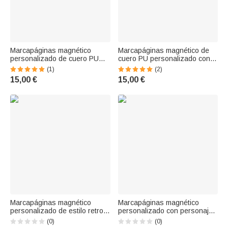
Marcapáginas magnético
Marcapáginas magnético de
personalizado de cuero PU
cuero PU personalizado con
con inicial, efecto diamante y
nombre e inicial de flor de
(1)
(2)
flor del mes de nacimiento, con
nacimiento multicolor Regalo
15,00 €
15,00 €
nombre; regalo de
de librería de uso diario para
cumpleaños para uso diario,
chica Mujer Amante de los
ideal para los amantes de los
libros
libros
Marcapáginas magnético
Marcapáginas magnético
personalizado de estilo retro
personalizado con personaje
con flor del mes de nacimiento,
de dibujos animados, nombre
(0)
(0)
en piel sintética de PU y con
e iniciales: regalo de