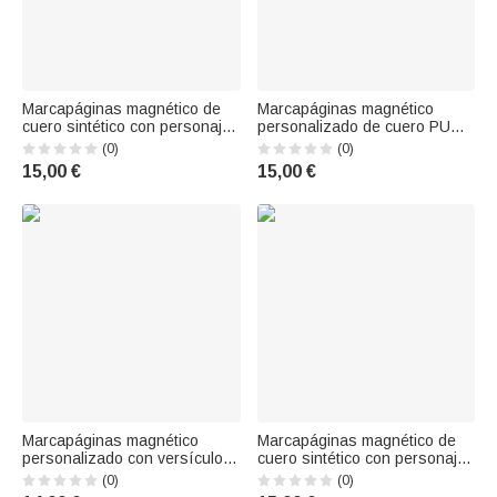
Marcapáginas magnético de
Marcapáginas magnético
cuero sintético con personaje
personalizado de cuero PU
de dibujos animados
con diseño de flor de
(0)
(0)
personalizado y flor del mes
nacimiento pintado al óleo en
15,00 €
15,00 €
de nacimiento, con texto en la
varios colores y con el
parte posterior; regalo de
nombre, ideal para uso diario
vuelta al cole y del Día del
y como regalo de cumpleaños
Profesor
para los amantes
Marcapáginas magnético
Marcapáginas magnético de
personalizado con versículo
cuero sintético con personaje
bíblico y nombre: regalo
de dibujos animados, flor de
(0)
(0)
religioso para bautizos,
nacimiento (mariposa) y