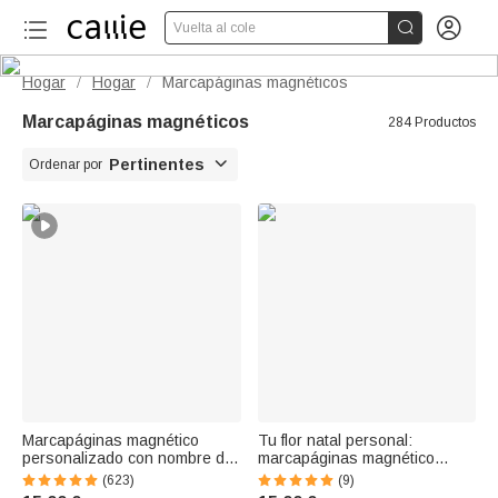


Vuelta al cole
Hogar
Hogar
Marcapáginas magnéticos
/
/
Marcapáginas magnéticos
284 Productos

Pertinentes
Ordenar por
Marcapáginas magnético
Tu flor natal personal:
personalizado con nombre del
marcapáginas magnético
personaje de dibujos
personalizado con tu nombre,
(623)
(9)
animados regalo para
accesorio de lectura, regalo