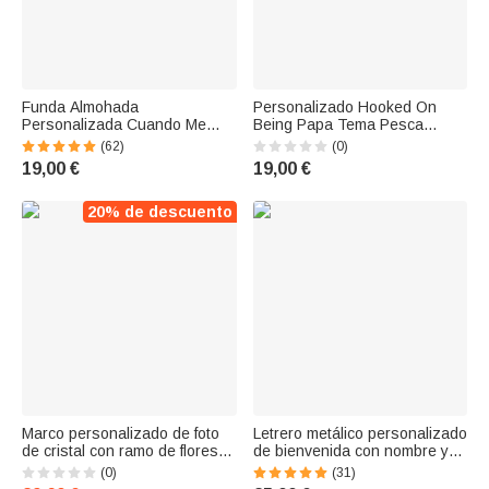
Funda Almohada
Personalizado Hooked On
Personalizada Cuando Me
Being Papa Tema Pesca
Extrañas Estoy Aquí con Foto
Funda Almohada con Nombres
(62)
(0)
de Mascota y Nombre
Camuflaje Decoración del
19,00 €
19,00 €
Decoración Multicolor Regalo
Hogar Cumpleaños Día de los
para Amantes de las
Abuelos para Papá Abuelo
Mascotas
20% de descuento
Marco personalizado de foto
Letrero metálico personalizado
de cristal con ramo de flores
de bienvenida con nombre y
de nacimiento familiar regalo
lugar para asar a la parrilla
(0)
(31)
de cumpleaños Navidad Día
Decoración para el hogar