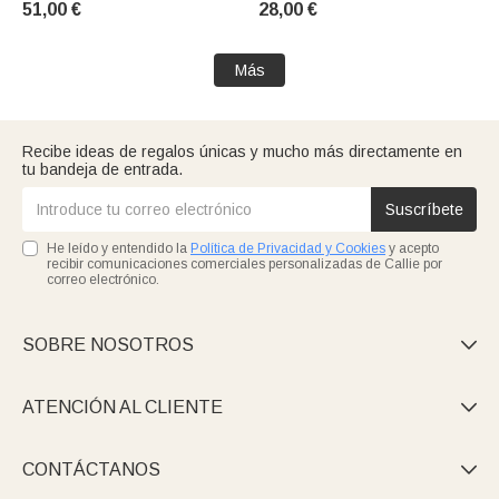
51,00 €
28,00 €
Simpatía Pérdida de Mascota
Regalo para los amantes
Más
Recibe ideas de regalos únicas y mucho más directamente en
tu bandeja de entrada.
Suscríbete
He leído y entendido la
Política de Privacidad y Cookies
y acepto
recibir comunicaciones comerciales personalizadas de Callie por
correo electrónico.
SOBRE NOSOTROS

ATENCIÓN AL CLIENTE

CONTÁCTANOS
