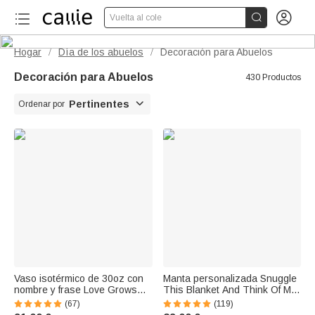


Vuelta al cole
Hogar
Día de los abuelos
Decoración para Abuelos
/
/
Decoración para Abuelos
430 Productos

Pertinentes
Ordenar por
Vaso isotérmico de 30oz con
Manta personalizada Snuggle
nombre y frase Love Grows
This Blanket And Think Of Me
Here (El amor crece aquí)
Pet 8 fotos Manta suave con
(67)
(119)
Regalo de cumpleaños para
nombre Regalo de