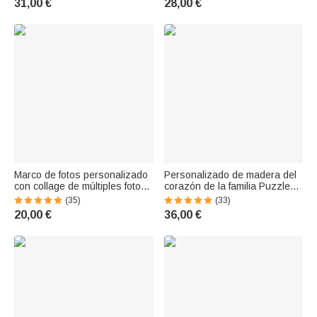
31,00 €
28,00 €
mamá y abuela
cumpleaños conmemorativo
para amante de mascotas
Marco de fotos personalizado
Personalizado de madera del
con collage de múltiples fotos
corazón de la familia Puzzle
en forma de guitarra con texto
Placa con 1-6 nombres de
(35)
(33)
como decoración regalo de
Navidad Día de la Madre Día
20,00 €
36,00 €
cumpleaños para guitarristas
de Acción de Gracias
decoración del hoga