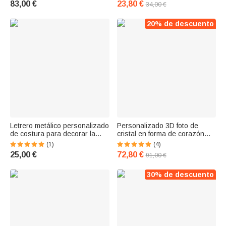
83,00 €
23,80 €
34,00 €
Regalo
20% de descuento
Letrero metálico personalizado
Personalizado 3D foto de
de costura para decorar la
cristal en forma de corazón
pared
con base de luz LED
(1)
(4)
25,00 €
72,80 €
91,00 €
30% de descuento