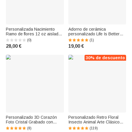
Personalizada Nacimiento
Adorno de cerámica
Ramo de flores 12 oz aislado
personalizado Life Is Better
Vaso de Vino Tema del Jardín
With Brothers & Sisters con
(0)
(1)
Taza de café Cumpleaños
nombres Regalo de Navidad
28,00 €
19,00 €
Regalo de la familia para la
para la familia Hermanos
mamá abuela
Hermanas
30% de descuento
Personalizado 3D Corazón
Personalizado Retro Floral
Foto Cristal Grabado con
Insecto Animal Arte Clásico
Base de Luz LED
Metal Jardín Signo
(8)
(119)
Cumpleaños Housewarming