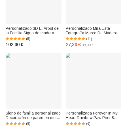
Personalizado 3D El Árbol de
Personalizado Mira Esta
la Familia Signo de madera
Fotografía Marco De Madera
con 1-9 nombres grabados y
Divertido Regalo
(5)
(11)
etiquetas de corazón
102,00 €
27,30 €
39,00 €
Housewarming Boda Home
Decor Regalo para la pa
Signo de familia personalizado
Personalizada Forever In My
Decoración de pared en metal
Heart Rainbow Paw Print 8
Árbol de la vida
Photo Colleges Manta con
(9)
(6)
Nombre Año Memorial