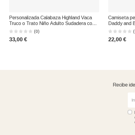
Personalizada Calabaza Highland Vaca
Camiseta pe
Truco o Trato Niño Adulto Sudadera con
Daddy and 
nombre a juego Mamá y yo traje de
Onesie Match
(0)
(
Halloween Regalo para la familia
del padre ju
33,00 €
22,00 €
papá Bebé
Recibe ide