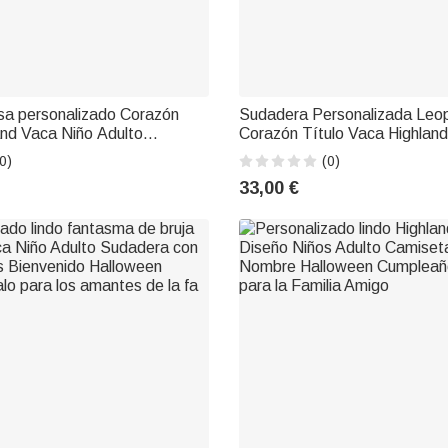
sa personalizado Corazón
Sudadera Personalizada Leo
and Vaca Niño Adulto
Corazón Título Vaca Highland
juego con 1-8 Nombres
a Juego con 1-8 Nombres Cu
0)
(0)
Día de la Madre Regalo para
Día de la Madre Regalo par
33,00 €
a
Abuela