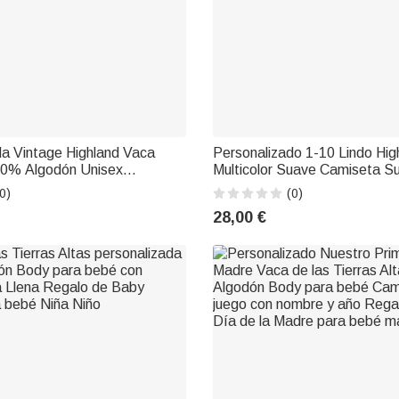
da Vintage Highland Vaca
Personalizado 1-10 Lindo Hig
100% Algodón Unisex
Multicolor Suave Camiseta S
n Nombre Fiesta de
Sudadera con capucha con tít
0)
(0)
Regalo para Amigos
nombres Cumpleaños Día de 
28,00 €
la Naturaleza
Regalo para Mamá Abuela