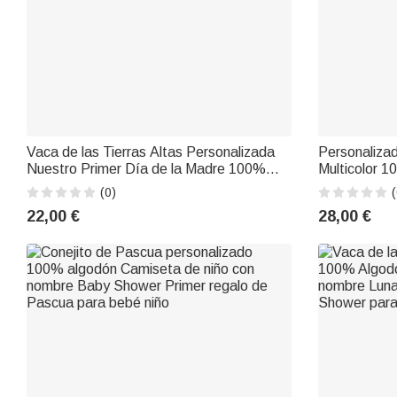
Vaca de las Tierras Altas Personalizada
Personaliza
Nuestro Primer Día de la Madre 100%
Multicolor 
Algodón Camiseta Bebé Body con
Camiseta co
(0)
(
Nombre Cumpleaños Día de la Madre
Cumpleaños 
22,00 €
28,00 €
Regalo para Bebé Madre
Amantes de 