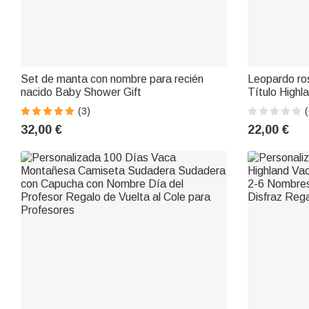
Set de manta con nombre para recién
Leopardo ro
nacido Baby Shower Gift
Título Highl
Camiseta a 
(3)
(
Cumpleaños 
32,00 €
22,00 €
Mamá Abuel