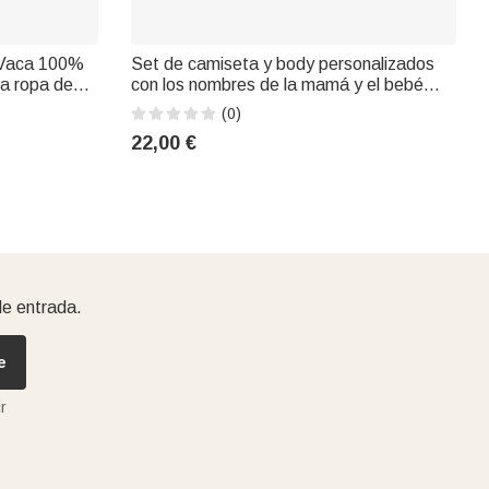
d Vaca 100%
Set de camiseta y body personalizados
a ropa de
con los nombres de la mamá y el bebé
nombre y el
para el Día de la Madre Regalo de
(0)
 Padre para
cumpleaños para la mamá primeriza
22,00 €
de entrada.
e
r