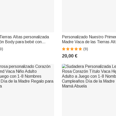
Tierras Altas personalizada
Personalizado Nuestro Primer
n Body para bebé con
Madre Vaca de las Tierras A
 Llena Regalo de Baby
Algodón Body para bebé Cam
0)
(9)
 bebé Niña Niño
juego con nombre y año Regal
20,00 €
Día de la Madre para bebé 