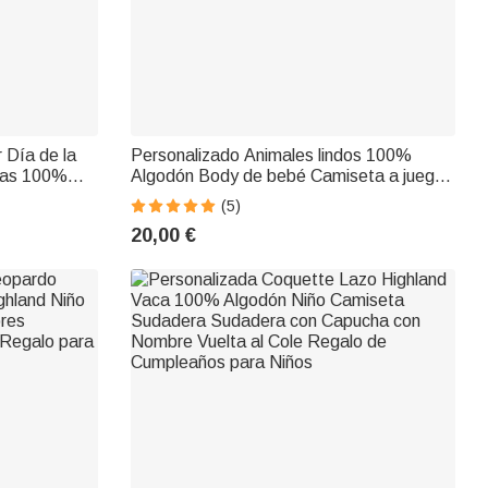
 Día de la
Personalizado Animales lindos 100%
ltas 100%
Algodón Body de bebé Camiseta a juego
iseta a
con nombres y fecha Primer regalo del Día
(5)
o del 1er
de la Madre para recién nacido Nueva
20,00 €
mamá
mamá