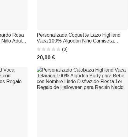
pardo Rosa
Personalizada Coquette Lazo Highland
 Niño Adulto
Vaca 100% Algodón Niño Camiseta
mpleaños
Sudadera Sudadera con Capucha con
(0)
a Mamá
Nombre Vuelta al Cole Regalo de
20,00 €
Cumpleaños para Niños