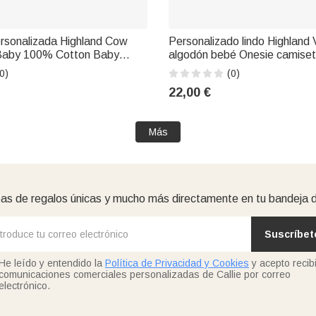
rsonalizada Highland Cow
Personalizado lindo Highlan
Baby 100% Cotton Baby
algodón bebé Onesie camiset
ing Outfit Nuestro primer día
los padres y los niños con el 
0)
(0)
ntos Regalo para el nuevo
año primer regalo del Día del
22,00 €
el recién nacido papá nuevo
Más
as de regalos únicas y mucho más directamente en tu bandeja 
Suscríbet
He leído y entendido la
Política de Privacidad y Cookies
y acepto recibi
comunicaciones comerciales personalizadas de Callie por correo
electrónico.