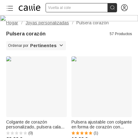


Vuelta al cole
Hogar
Joyas personalizadas
Pulsera corazón
/
/
Pulsera corazón
57 Productos

Pertinentes
Ordenar por
Colgante de corazón
Pulsera ajustable con colgante
personalizado, pulsera calada
en forma de corazón con
con monograma y proyección
huella personalizada de
(0)
(1)
fotográfica. Joyas delicadas,
mascota y nombre. Joya