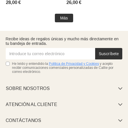
28,00 €
26,00 €
Cumpleaños Regalo para
Regalo para ella | Callie ×
Mujer Amigo Novia
Marsupilami®.
Más
Recibe ideas de regalos únicas y mucho más directamente en
tu bandeja de entrada.
Suscríbete
He leído y entendido la
Política de Privacidad y Cookies
y acepto
recibir comunicaciones comerciales personalizadas de Callie por
correo electrónico.
SOBRE NOSOTROS

ATENCIÓN AL CLIENTE

CONTÁCTANOS
