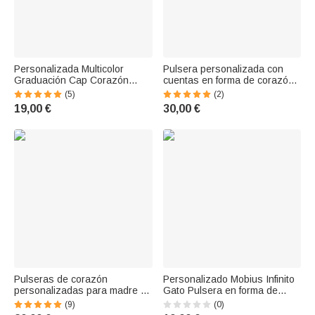
Personalizada Multicolor
Pulsera personalizada con
Graduación Cap Corazón
cuentas en forma de corazón
Charm pulsera con nombre
con iniciales y un dachshund
(5)
(2)
grabado y el año de uso diario
de ópalo: regalo de
19,00 €
30,00 €
Ceremonia de Graduación
cumpleaños para los amantes
Regalo para Graduados
de los perros
Pulseras de corazón
Personalizado Mobius Infinito
personalizadas para madre e
Gato Pulsera en forma de
hija con nombres Juego de 2
corazón con el nombre
(9)
(0)
delicadas joyas Regalo de
Elegante joyería de uso diario