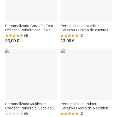
Personalizada Corazón Foto
Personalizado Nombre
Relicario Pulsera con Texto
Corazón Pulsera de cuentas
Grabado Minimalista Joyería
elásticas Cumpleaños Amistad
(4)
(1)
Aniversario Cumpleaños
Pascua Regalo para Niños
33,00 €
13,00 €
Regalo para Mascota Mujer
Niñas Mujeres
Niña
Personalizado Multicolor
Personalizada Pulsera
Corazón Pulsera a juego con
Corazón Piedra de Nacimiento
las iniciales Juego de 2
con Nombre Dainty Jewelry
(0)
(1)
Aniversario Cumpleaños
Valentine's Day Mother's Day