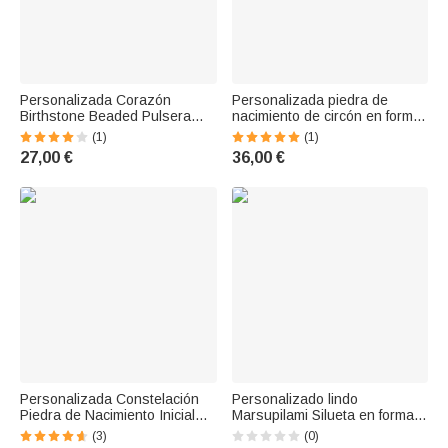
Personalizada Corazón
Personalizada piedra de
Birthstone Beaded Pulsera
nacimiento de circón en forma
con Inicial Charm Aniversario
de corazón foto pulsera
(1)
(1)
Día de San Valentín
brazalete con nombres Dainty
27,00 €
36,00 €
Cumpleaños regalo para las
Joyería Cumpleaños Día de
mujeres
San Valentín Aniversario de
regalo para la pareja
Personalizada Constelación
Personalizado lindo
Piedra de Nacimiento Inicial
Marsupilami Silueta en forma
Corazón Colgantes Pulsera
de corazón Llave Colgante
(3)
(0)
Uso Diario Aniversario
Pulsera con nombre Navidad