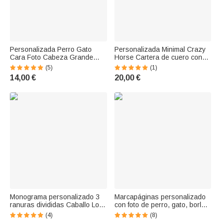
Personalizada Perro Gato
Personalizada Minimal Crazy
Cara Foto Cabeza Grande
Horse Cartera de cuero con
Máscara Palo Photo Booth
nombre Accesorios portátiles
(5)
(1)
Prop Mascota Boda Fiesta
Viaje Cumpleaños Navidad
14,00 €
20,00 €
Regalo para los dueños de
Regalo para la familia Amigos
mascotas Amantes
Colegas
Monograma personalizado 3
Marcapáginas personalizado
ranuras divididas Caballo Loco
con foto de perro, gato, borla y
Estuche de cuero con nombre
nombre Material escolar
(4)
(8)
Accesorios portátiles Viaje
Regalo de cumpleaños,