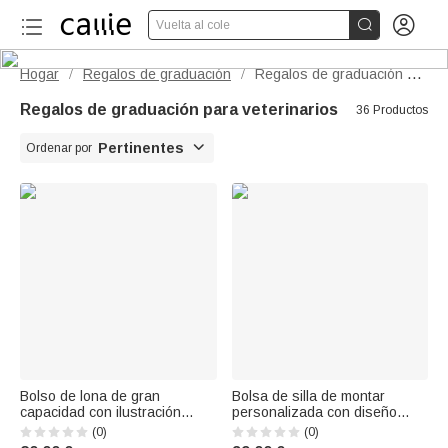


Vuelta al cole
Hogar
Regalos de graduación
Regalos de graduación para veterinarios
/
/
Regalos de graduación para veterinarios
36 Productos

Pertinentes
Ordenar por
Bolso de lona de gran
Bolsa de silla de montar
capacidad con ilustración
personalizada con diseño
personalizada de un gato y un
ecuestre y nombre, ideal para
(0)
(0)
perro de dibujos animados y
el entrenamiento de caballos;