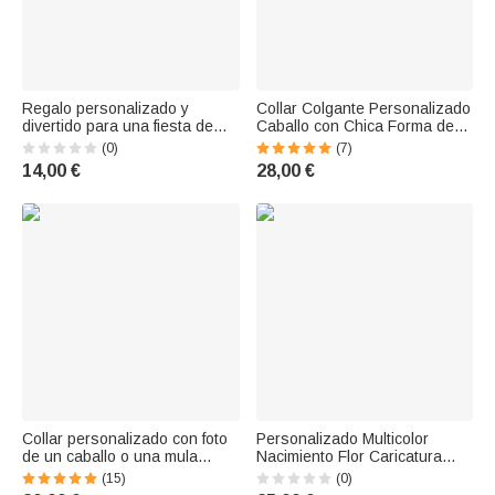
Regalo personalizado y
Collar Colgante Personalizado
divertido para una fiesta de
Caballo con Chica Forma de
cumpleaños: gorro con foto,
Corazon Regalos para Ella
(0)
(7)
detalle para invitados, ideal
14,00 €
28,00 €
para la familia, niños, perros y
gatos
Collar personalizado con foto
Personalizado Multicolor
de un caballo o una mula
Nacimiento Flor Caricatura
dibujada a mano, con una
Caballo PU Cartera de cuero
(15)
(0)
delicada joya de turquesa:
con nombre Cumpleaños