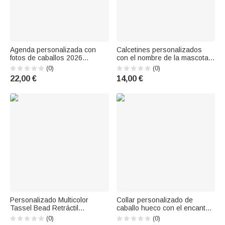
Agenda personalizada con
Calcetines personalizados
fotos de caballos 2026
con el nombre de la mascota
Cuaderno espiral A5 con
en forma de jaula de huesos
(0)
(0)
nombre y páginas de
de gato, para uso diario,
22,00 €
14,00 €
planificación semanal mensual
regalo divertido para
Regalo de cumpleaños para
veterinarios.
los amantes de los caballos
Personalizado Multicolor
Collar personalizado de
Tassel Bead Retráctil
caballo hueco con el encanto
Enfermera Insignia Carrete
del corazón inicial Exquisita
(0)
(0)
con Nombre Clínica Uso
joyería Día del Juego Regalo