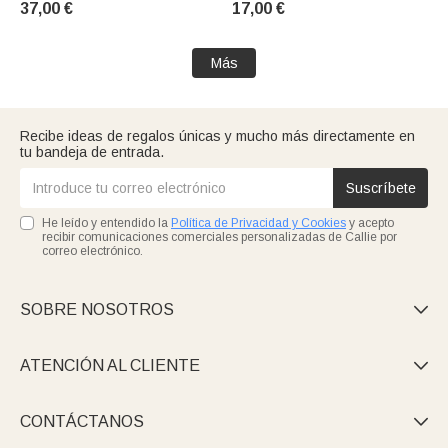
37,00 €
17,00 €
Cumpleaños Regalo para la
aniversario y fiesta de
familia Amigos Colegas
mascotas para los amantes
de las mascotas
Más
Recibe ideas de regalos únicas y mucho más directamente en
tu bandeja de entrada.
Suscríbete
He leído y entendido la
Política de Privacidad y Cookies
y acepto
recibir comunicaciones comerciales personalizadas de Callie por
correo electrónico.
SOBRE NOSOTROS

ATENCIÓN AL CLIENTE

CONTÁCTANOS
