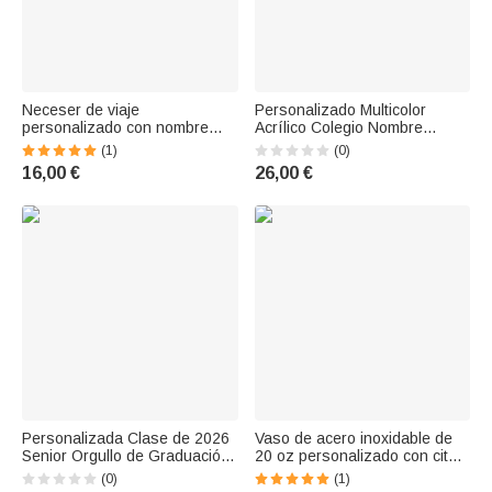
Neceser de viaje
Personalizado Multicolor
personalizado con nombre
Acrílico Colegio Nombre
Graduación Cumpleaños
Identidad Etiqueta 3D Llavero
(1)
(0)
Inspirational Gift for Daughter
Bolsa Encanto Regreso a la
16,00 €
26,00 €
Granddaughter
Escuela Graduación Regalo
para Estudiante Gr
Personalizada Clase de 2026
Vaso de acero inoxidable de
Senior Orgullo de Graduación
20 oz personalizado con cita
Funda de Almohada de
graciosa y nombres Regalo de
(0)
(1)
Graduación Ceremonia de
Navidad de graduación para