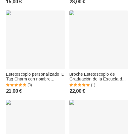
15,00 €
28,00 €
Graduación de Enfermera
Regalo de la Seman
Estetoscopio personalizado ID
Broche Estetoscopio de
Tag Charm con nombre
Graduación de la Escuela de
grabado Regalo para la
Medicina Personalizado con el
(3)
(1)
enfermera Médico Estudiante
Nombre del Estudiante
21,00 €
22,00 €
de Graduación Regalos
Enfermera Doctora Regalo