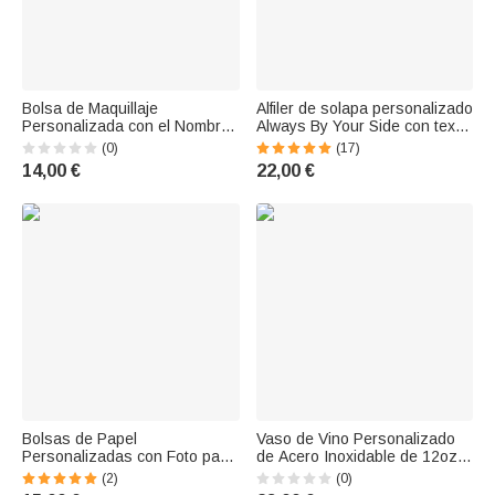
Bolsa de Maquillaje
Alfiler de solapa personalizado
Personalizada con el Nombre
Always By Your Side con texto
del Soltero Clase de 2026
y foto Boda conmemorativa
(0)
(17)
Regalo de Graduación
Graduación Ceremonia Regalo
14,00 €
22,00 €
Bolsas de Papel
Vaso de Vino Personalizado
Personalizadas con Foto para
de Acero Inoxidable de 12oz
Cumpleaños Graduación
de Doble Pared Aislado al
(2)
(0)
Regalo para Ella Él
Vacío con Nombre Regalo de