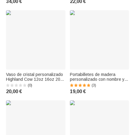
34,00 €
22,00 €
graduación para la enfermera
Aniversario Graduación
del personal médi
Regalo
Vaso de cristal personalizado
Portabilletes de madera
Highland Cow 12oz 16oz 20oz
personalizado con nombre y
con tapa de bambú y pajita
año grabados Regalo para
(0)
(3)
Regalo de graduación para
graduados de la promoción
20,00 €
19,00 €
graduados Clase de 2025
2026