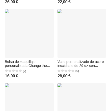
26,00 €
22,00 €
Simpatía Regalo para la Clase
Cumpleaños Aniversario
de 2025 Graduados
Graduación para Graduado
Bolsa de maquillaje
Vaso personalizado de acero
personalizada Change the
inoxidable de 20 oz con
World con nombre Mapa del
nombres y tapa Pajita Cepillo
(0)
(0)
mundo Cumpleaños
Graduación Cumpleaños
16,00 €
28,00 €
Graduación Regalo para ella
Regalo para Besties
Hermanas