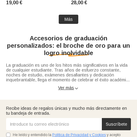
19,00 €
28,00 €
Regalo para Amigos
mejores
Adolescentes
amigas/hermanas/socias/mejo
re
Más
Accesorios de graduación
personalizados: el broche de oro para un
logro inolvidable
La graduación es uno de los hitos más significativos en la vida
de cualquier estudiante. Tras años de esfuerzo constante,
noches de estudio, exámenes desafiantes y dedicación
inquebrantable, llega el momento de celebrar el éxito académico
y dar el gran paso hacia el futuro profesional. En Callie,
Ver más

queremos que cada graduado luce impecable y conserve un
Preguntas frecuentes sobre complementos académicos
recuerdo eterno de este gran día. Por ello, hemos creado una
línea única de complementos personalizables diseñados
1. ¿Cuáles son los accesorios de graduación
específicamente para la ceremonia oficial, la fiesta de fin de
indispensables para el gran día?
Recibe ideas de regalos únicas y mucho más directamente en
carrera o como un obsequio conmemorativo lleno de orgullo
tu bandeja de entrada.
familiar.
En nuestro catálogo disponemos de una amplia gama de
opciones que combinan la solemnidad de la tradición académica
con un toque de personalización moderno. Entre los accesorios
Suscríbete
graduacion más solicitados destacan los pines metálicos para
colocar en la estola o el birrete, los gemelos grabados con el
He leído y entendido la
Política de Privacidad y Cookies
y acepto