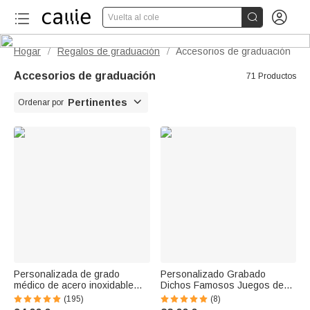


Vuelta al cole
Hogar
Regalos de graduación
Accesorios de graduación
/
/
Accesorios de graduación
71 Productos

Pertinentes
Ordenar por
Personalizada de grado
Personalizado Grabado
médico de acero inoxidable
Dichos Famosos Juegos de
vendaje Tijeras Hemostat
Bolígrafos con Nombre
(195)
(8)
Sutura Tijeras Set Regalo de
Grabado Cumpleaños