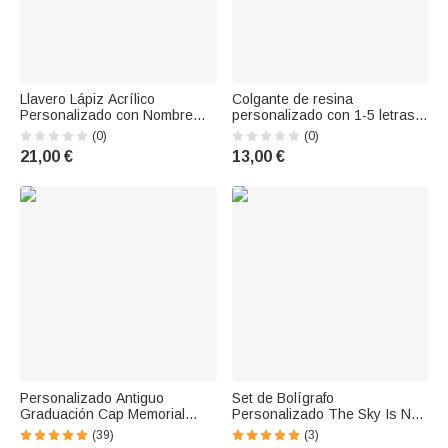
Llavero Lápiz Acrílico
Colgante de resina
Personalizado con Nombre
personalizado con 1-5 letras
Cumpleaños Día del Profesor
Enfermera Doctora Accesorio
(0)
(0)
Regalo de Graduación para
Regalo de graduación para
21,00 €
13,00 €
Profesor
estudiante de medicina
Personalizado Antiguo
Set de Bolígrafo
Graduación Cap Memorial
Personalizado The Sky Is Not
Borla Broche con 1-6 Foto
The Limit Stars con Nombre y
(39)
(3)
Charms Grad Ceremonia
Texto Grabado Regalo de