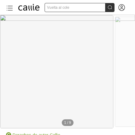


Vuelta al cole
1
/
9
Derechos de autor Callie