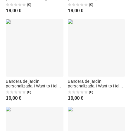
Memories One Campsite at a
Valentín Regalo de
(0)
(0)
Time Regalo conmemorativo
cumpleaños para parejas
19,00 €
19,00 €
de aniversario para pareja
Bandera de jardín
Bandera de jardín
personalizada I Want to Hold
personalizada I Want to Hold
Your Hand at 80 and Say Baby
Your Hand at 80 and Say Baby
(0)
(0)
Let's Go Camping Regalo para
Let's Go Camping Regalo
19,00 €
19,00 €
parejas
conmemorativo para parejas
de camping