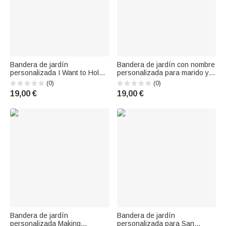
Bandera de jardín
Bandera de jardín con nombre
personalizada I Want to Hold
personalizada para marido y
Your Hand at 80 and Say Baby
mujer, compañeros de
(0)
(0)
Let's Go Camping Regalo de
acampada de por vida Regalo
19,00 €
19,00 €
San Valentín
para parejas
Bandera de jardín
Bandera de jardín
personalizada Making
personalizada para San