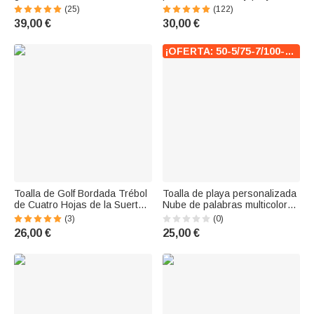
equipo de baloncesto fútbol
fotográfica disponible en 5
(25)
(122)
deporte joyería regalo de
piedras naturales regalo para
39,00 €
30,00 €
cumpleaños para los
novio esposo o papá
entusiastas del deporte
¡OFERTA: 50-5/75-7/100-10!
Toalla de Golf Bordada Trébol
Toalla de playa personalizada
de Cuatro Hojas de la Suerte
Nube de palabras multicolor
con Iniciales y Texto Multicolor
Superabsorbente Regalo de
(3)
(0)
100% Algodón Accesorio
San Valentín para parejas
26,00 €
25,00 €
Deportivo Regalo para Amante
del Go