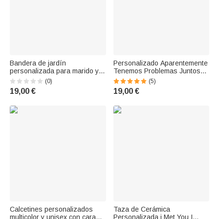
Bandera de jardín
Personalizado Aparentemente
personalizada para marido y
Tenemos Problemas Juntos
mujer que acampan juntos de
Quién lo iba a decir Bandera
(0)
(5)
por vida Regalo para parejas
de jardín impermeable de
19,00 €
19,00 €
que acampan
doble cara Regalo de camping
para pareja
Calcetines personalizados
Taza de Cerámica
multicolor y unisex con cara
Personalizada i Met You I