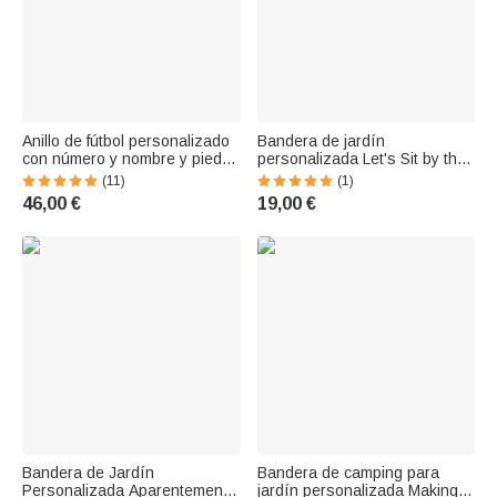
Anillo de fútbol personalizado
Bandera de jardín
con número y nombre y piedra
personalizada Let's Sit by the
de nacimiento| Callie
Campfire and Watch People
(11)
(1)
Park Their Campers Regalo
46,00 €
19,00 €
para parejas de camping
Bandera de Jardín
Bandera de camping para
Personalizada Aparentemente
jardín personalizada Making