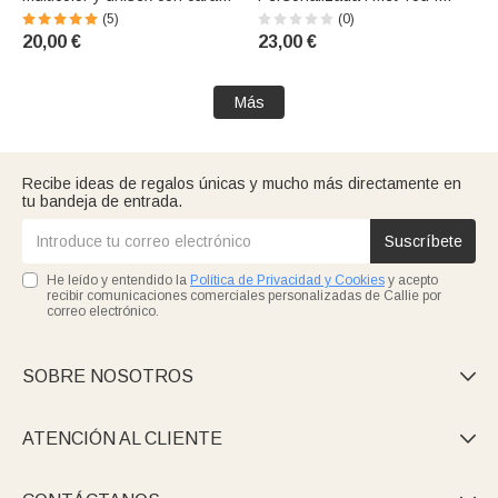
divertida
Liked You Pareja Dulce
(5)
(0)
Recuerdo Blanco Regalo de
20,00 €
23,00 €
Aniversario para la Oficina y el
Hogar
Más
Recibe ideas de regalos únicas y mucho más directamente en
tu bandeja de entrada.
Suscríbete
He leído y entendido la
Política de Privacidad y Cookies
y acepto
recibir comunicaciones comerciales personalizadas de Callie por
correo electrónico.
SOBRE NOSOTROS

ATENCIÓN AL CLIENTE
