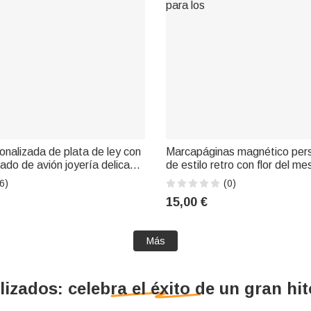
onalizada de plata de ley con
Marcapáginas magnético per
do de avión joyería delicada
de estilo retro con flor del me
iversario y cumpleaños para
nacimiento, en piel sintética 
6)
(0)
os viajes
nombre; ideal para el uso dia
15,00 €
regalo de graduación o de c
para los
Más
ados: celebra el éxito de un gran hito 