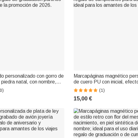
do personalizado con gorro de
Marcapáginas magnético per
 piedra natal, con nombre,
de cuero PU con inicial, efec
grabados. Joya delicada,
flor del mes de nacimiento, c
0)
(1)
egalo de graduación para los
regalo de cumpleaños para uso
15,00 €
e la promoción de 2026.
ideal para los amantes de los 