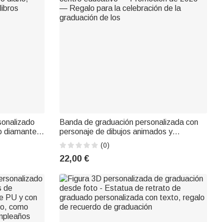
sonalizado
Banda de graduación personalizada con
to diamante y
personaje de dibujos animados y
on nombre;
purpurina, con nombre, año y nombre del
(0)
 diario,
centro educativo — Promoción de 2026
22,00 €
libros
— Regalo para la celebración de la
graduación de los