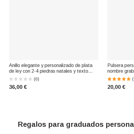
Anillo elegante y personalizado de plata
Pulsera pers
de ley con 2-4 piedras natales y texto
nombre graba
grabado; regalo de cumpleaños,
regalo de an
(0)
(
aniversario o graduación para graduados y
amantes de l
36,00 €
20,00 €
amigos
Regalos para graduados personaliz