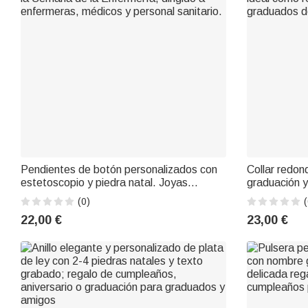
Pendientes de botón personalizados con
Collar redon
estetoscopio y piedra natal. Joyas
graduación y
delicadas. Regalo de agradecimiento para
año y texto 
(0)
(
la Semana de la Enfermería, dirigido a
ideal como r
22,00 €
23,00 €
enfermeras, médicos y personal sanitario.
graduados d