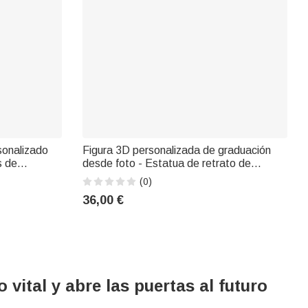
sonalizado
Figura 3D personalizada de graduación
s de
desde foto - Estatua de retrato de
de PU y con
graduado personalizada con texto, regalo
(0)
rio, como
de recuerdo de graduación
36,00 €
umpleaños
vital y abre las puertas al futuro