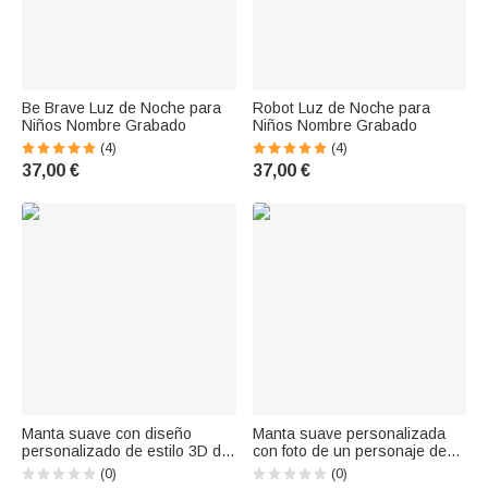
Be Brave Luz de Noche para
Robot Luz de Noche para
Niños Nombre Grabado
Niños Nombre Grabado
(4)
(4)
37,00 €
37,00 €
Manta suave con diseño
Manta suave personalizada
personalizado de estilo 3D de
con foto de un personaje de
personajes de dibujos
dibujos animados de cactus y
(0)
(0)
animados (vaquero y
nombre; decoración para el