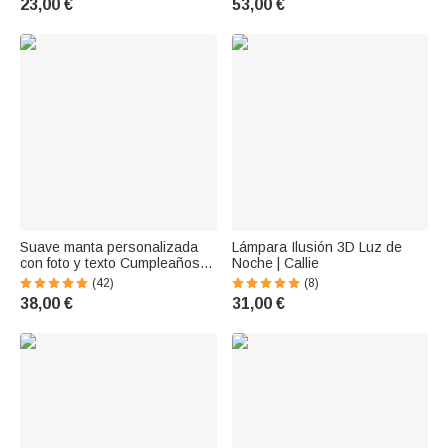
23,00 €
53,00 €
cumpleaños de niños
Suave manta personalizada
Lámpara Ilusión 3D Luz de
con foto y texto Cumpleaños
Noche | Callie
Día de la Madre Regalo para
(42)
(8)
la familia
38,00 €
31,00 €