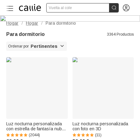


Vuelta al cole
Hogar
Hogar
Para dormitorio
/
/
Para dormitorio
3364 Productos

Pertinentes
Ordenar por
Luz nocturna personalizada
Luz nocturna personalizada
con estrella de fantasía nube
con foto en 3D
y animales del bosque base
(2044)
(11)
de madera regalo ideal para