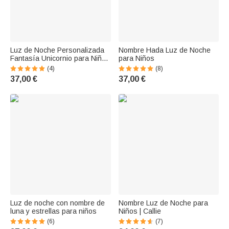
Luz de Noche Personalizada
Nombre Hada Luz de Noche
Fantasía Unicornio para Niños
para Niños
Nombre Grabado
(4)
(8)
37,00 €
37,00 €
Luz de noche con nombre de
Nombre Luz de Noche para
luna y estrellas para niños
Niños | Callie
(6)
(7)