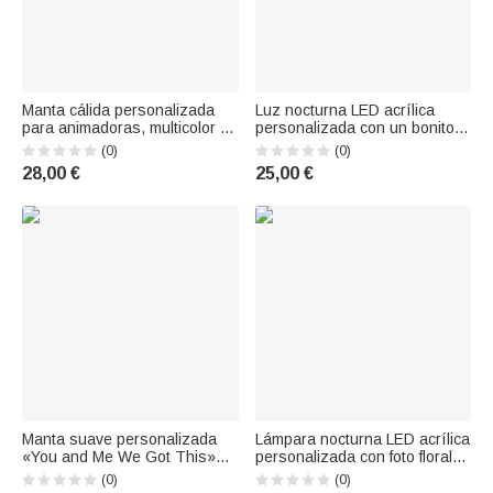
Manta cálida personalizada
Luz nocturna LED acrílica
para animadoras, multicolor y
personalizada con un bonito
brillante, suave al tacto, con
diseño floral, con nombre y
(0)
(0)
nombre; ideal como regalo
base de madera; decoración
28,00 €
25,00 €
para un campamento de
para la habitación y regalo de
animadoras, un cumpleaños o
cumpleaños para niños y la
para el equipo de animadoras
familia
Manta suave personalizada
Lámpara nocturna LED acrílica
«You and Me We Got This»
personalizada con foto floral
con borlas en forma de caballo
de tu mascota, nombre, fecha
(0)
(0)
y nombre; regalo para el
y base de madera; decoración