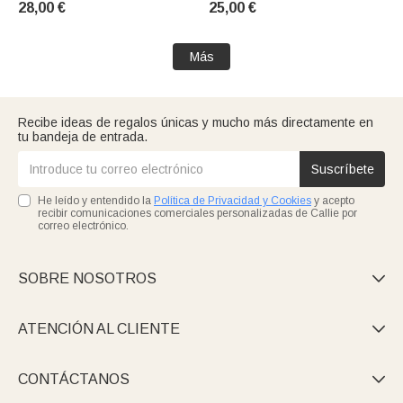
28,00 €
25,00 €
dormitorio, para una
para el hogar, recuerdo de tu
inauguración de casa o un
mascota y regalo de
aniversario, ideal para parejas
condolencia para el dueño de
Más
y propietarios
la
Recibe ideas de regalos únicas y mucho más directamente en
tu bandeja de entrada.
Suscríbete
He leído y entendido la
Política de Privacidad y Cookies
y acepto
recibir comunicaciones comerciales personalizadas de Callie por
correo electrónico.
SOBRE NOSOTROS

ATENCIÓN AL CLIENTE

CONTÁCTANOS
