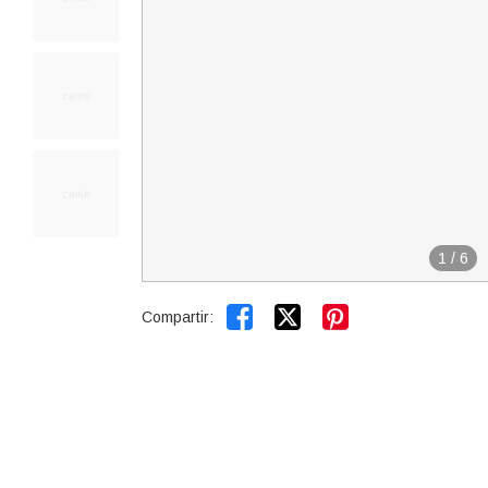
1
/
6


Compartir: