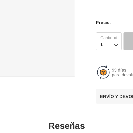
Precio:

99 días
para devol
ENVÍO Y DEV
Reseñas