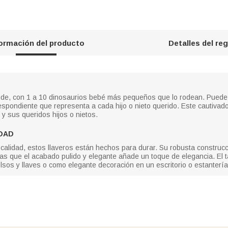
formación del producto
Detalles del re
nde, con 1 a 10 dinosaurios bebé más pequeños que lo rodean. Puede 
espondiente que representa a cada hijo o nieto querido. Este cautivado
 y sus queridos hijos o nietos.
IDAD
 calidad, estos llaveros están hechos para durar. Su robusta construc
tras que el acabado pulido y elegante añade un toque de elegancia. El 
olsos y llaves o como elegante decoración en un escritorio o estantería