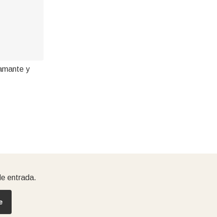
iamante y
de entrada.
e