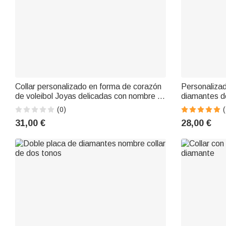
Collar personalizado en forma de corazón
Personalizad
de voleibol Joyas delicadas con nombre y
diamantes de
diamantes de imitación para el uso diario
Deportes No
(0)
(
Regalo de cumpleaños para los atletas
del Juego C
31,00 €
28,00 €
amantes del voleibol
amantes del