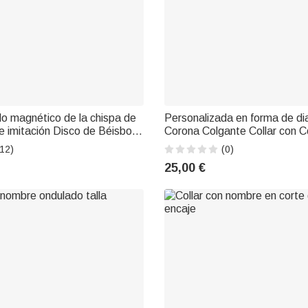
o magnético de la chispa de
Personalizada en forma de d
 imitación Disco de Béisbol
Corona Colgante Collar con 
mbre Collar de cuentas Día
Piedra de nacimiento y nomb
12)
(0)
umpleaños Regalo para los
Joyería delicada Aniversario
25,00 €
 juego de pelota Jugadores
Re