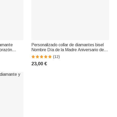
iamante
Personalizado collar de diamantes bisel
Corazón
Nombre Día de la Madre Aniversario de
re grabado
boda Regalo de San Valentín
(12)
 Cumpleaños
23,00 €