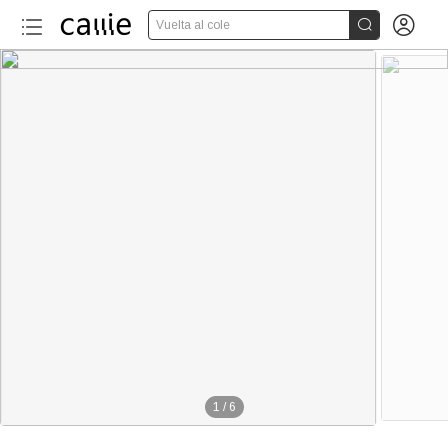


Vuelta al cole
1
/
6