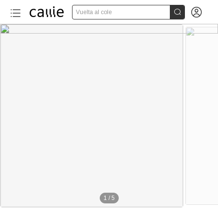


Vuelta al cole
1
/
5