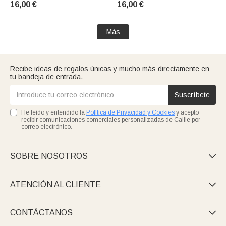
16,00 €
16,00 €
de los viajes Mejores amigos
cumpleaños para dueños de
mascotas amantes de los
viajes
Más
Recibe ideas de regalos únicas y mucho más directamente en
tu bandeja de entrada.
Suscríbete
He leído y entendido la
Política de Privacidad y Cookies
y acepto
recibir comunicaciones comerciales personalizadas de Callie por
correo electrónico.
SOBRE NOSOTROS

ATENCIÓN AL CLIENTE

CONTÁCTANOS
