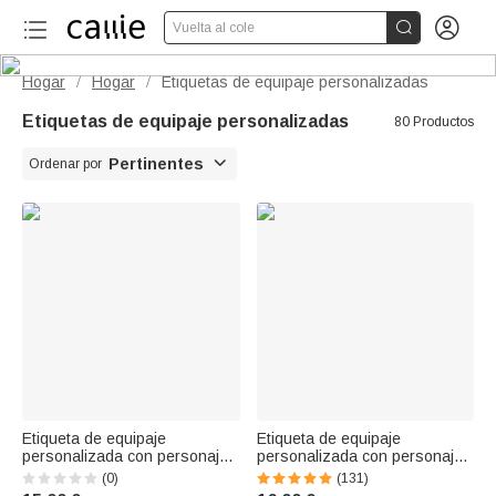


Vuelta al cole
Hogar
Hogar
Etiquetas de equipaje personalizadas
/
/
Etiquetas de equipaje personalizadas
80 Productos

Pertinentes
Ordenar por
Etiqueta de equipaje
Etiqueta de equipaje
personalizada con personajes
personalizada con personaje
de dibujos animados
de dibujos animados y nombre
(0)
(131)
multicolores, con nombre y
regalo de cumpleaños y viaje