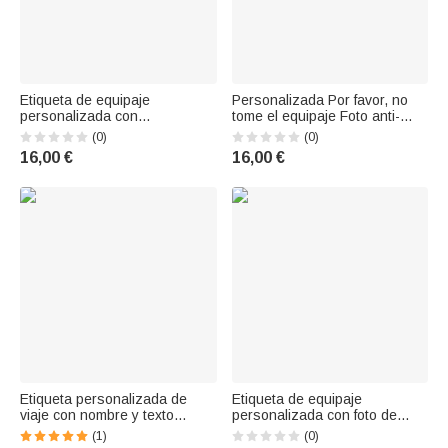
Etiqueta de equipaje
Personalizada Por favor, no
personalizada con
tome el equipaje Foto anti-
monograma de sombra de
pérdida de peso ligero
(0)
(0)
colores y nombre Uso diario
etiqueta de equipaje de uso
16,00 €
16,00 €
Viajes Graduación
diario regalo de cumpleaños
Cumpleaños Regalo para
para la familia amigo
graduados Familia Amantes
de los viajes
Etiqueta personalizada de
Etiqueta de equipaje
viaje con nombre y texto
personalizada con foto de
Accesorio de viaje Regalo de
mascota y nombre Accesorios
(1)
(0)
cumpleaños para los amantes
de viaje Regalo de