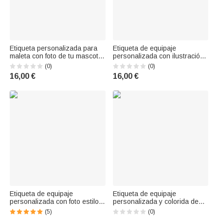
Etiqueta personalizada para
Etiqueta de equipaje
maleta con foto de tu mascota
personalizada con ilustración
al estilo «graffiti» y su nombre,
de una chica viajera en estilo
(0)
(0)
pintada al óleo; accesorio de
cómic, con nombre; accesorio
16,00 €
16,00 €
viaje y regalo de cumpleaños
de viaje para viajes de
para amigos amantes de las
negocios y regalo de
mascotas
cumpleaños para una amiga
amante de los viaj
Etiqueta de equipaje
Etiqueta de equipaje
personalizada con foto estilo
personalizada y colorida de
cómic americano retro regalo
«Oh Sip It's a Girl's Trip» con
(5)
(0)
de cumpleaños para familia y
nombre: regalo de