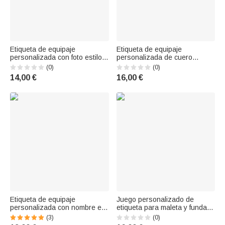
Etiqueta de equipaje
Etiqueta de equipaje
personalizada con foto estilo
personalizada de cuero
cómic «Solo una chica a la que
sintético PU con bandera de
(0)
(0)
le encanta viajar», con
golf y nombre. Accesorios de
14,00 €
16,00 €
nombre. Accesorio de viaje,
viaje. Regalo de cumpleaños,
regalo de vacaciones o de
para viajes, torneos de golf y
cumpleaños para los amantes
premios para los amantes del
de los viaje
golf y los
Etiqueta de equipaje
Juego personalizado de
personalizada con nombre en
etiqueta para maleta y funda
dos colores y efecto de
para pasaporte con mapa del
(3)
(0)
sombra, con broches.
mundo y personajes de