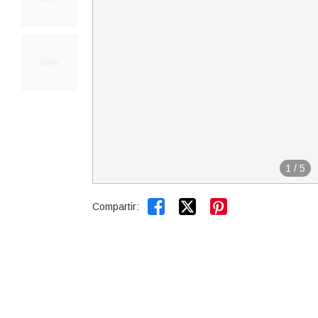
1
/
5


Compartir: