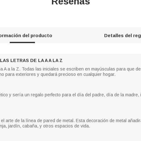
Reseñas
formación del producto
Detalles del re
AS LETRAS DE LA A A LA Z
e la A a la Z. Todas las iniciales se escriben en mayúsculas para que d
mo para exteriores y quedará precioso en cualquier hogar.
ico y sería un regalo perfecto para el día del padre, día de la madre
 arte de la línea de pared de metal. Esta decoración de metal añadirá 
anja, jardín, cabaña, y otros espacios de vida.