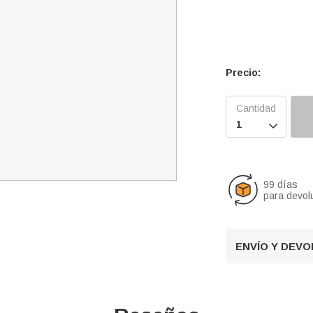
Precio:

99 días
para devol
ENVÍO Y DEV