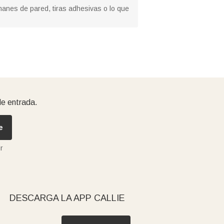
imanes de pared, tiras adhesivas o lo que
de entrada.
e
r
DESCARGA LA APP CALLIE