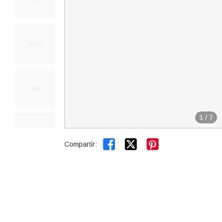
1
/
7


Compartir: