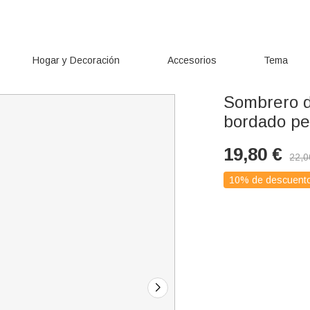
Hogar y Decoración
Accesorios
Tema
Sombrero d
bordado pe
19,80
€
22,0
10% de descuent