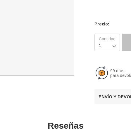
Precio:

99 días
para devol
ENVÍO Y DEV
Reseñas