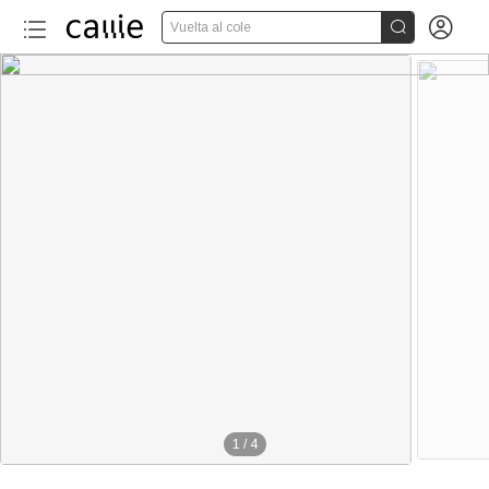


Vuelta al cole
1
/
4