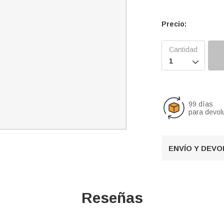
Precio:

99 días
para devol
ENVÍO Y DEV
Reseñas