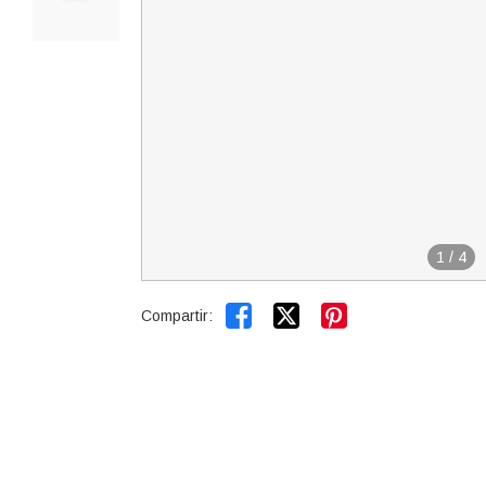
1
/
4


Compartir: