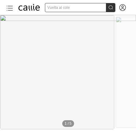


Vuelta al cole
1
/
5