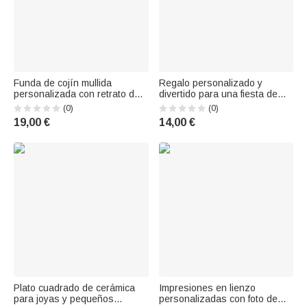
Funda de cojín mullida
Regalo personalizado y
personalizada con retrato de
divertido para una fiesta de
mascota dibujado a mano al
cumpleaños: gorro con foto,
(0)
(0)
estilo «doodle», con nombre;
detalle para invitados, ideal
19,00 €
14,00 €
decoración para el hogar;
para la familia, niños, perros y
regalo de cumpleaños o
gatos
Navidad para propietarios de
perros y gatos
Plato cuadrado de cerámica
Impresiones en lienzo
para joyas y pequeños
personalizadas con foto de