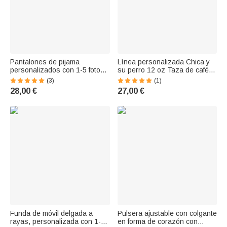
Pantalones de pijama
Línea personalizada Chica y
personalizados con 1-5 fotos,
su perro 12 oz Taza de café
nombre y título Regalo de
de cerámica con asa y
(3)
(1)
cumpleaños para los amantes
nombres grabados Hogar
28,00 €
27,00 €
de las mascotas
Oficina Drinkware Pet
Memorial Gift for Pet Lover
Funda de móvil delgada a
Pulsera ajustable con colgante
rayas, personalizada con 1-3
en forma de corazón con