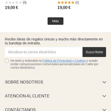
fotos de mascotas en varios
huella personalizada de
(0)
(1)
colores y con nombre, para
mascota y nombre. Joya
19,00 €
19,00 €
iPhone: regalo conmemorativo
delicada para el día a día,
de cumpleaños para amantes
ideal como regalo
de los perros y gatos
conmemorativo o de
Más
aniversario para los dueños
de ma
Recibe ideas de regalos únicas y mucho más directamente en
tu bandeja de entrada.
Suscríbete
He leído y entendido la
Política de Privacidad y Cookies
y acepto
recibir comunicaciones comerciales personalizadas de Callie por
correo electrónico.
SOBRE NOSOTROS

ATENCIÓN AL CLIENTE

CONTÁCTANOS
