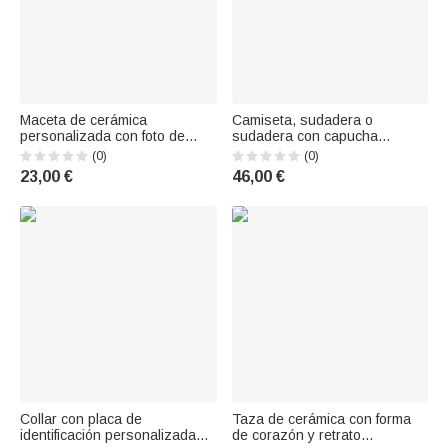
Maceta de cerámica
Camiseta, sudadera o
personalizada con foto de
sudadera con capucha
mascota, estilo porcelana azul
personalizada, multicolor y
(0)
(0)
y blanca, con nombre y
bordada con foto de perro o
23,00 €
46,00 €
bandeja de bambú; decoración
gato, con nombre y año;
para el hogar, regalo
regalo de cumpleaños para
conmemorativo o de
los amantes de las mascotas
cumpleaños para propietarios
de
Collar con placa de
Taza de cerámica con forma
identificación personalizada
de corazón y retrato