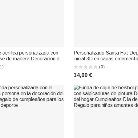
 acrílica personalizada con
Personalizado Santa Hat Dep
base de madera Decoración de
inicial 3D en capas ornament
egalo de cumpleaños para
con el nombre de decoración d
1)
(0)
es del deporte
casa de Navidad Atleta de re
14,00 €
amantes de los deportes de 