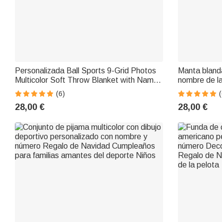
Personalizada Ball Sports 9-Grid Photos
Manta blanda
Multicolor Soft Throw Blanket with Name
nombre de la
and Initial Christmas Birthday Gift for
dormitorio R
(6)
(
Athletes Sports Lovers
amantes del
28,00 €
28,00 €