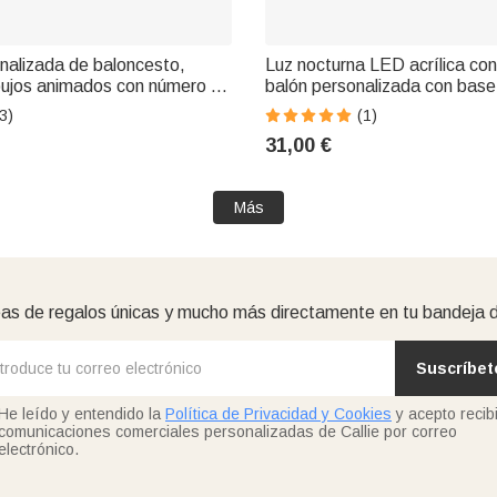
nalizada de baloncesto,
Luz nocturna LED acrílica con
ibujos animados con número y
balón personalizada con bas
lo de equipo para los
y nombre y número Decoració
3)
(1)
deporte y los entrenadores
escritorio Cumpleaños Regal
31,00 €
para los amantes del deporte
Más
as de regalos únicas y mucho más directamente en tu bandeja 
Suscríbet
He leído y entendido la
Política de Privacidad y Cookies
y acepto recibi
comunicaciones comerciales personalizadas de Callie por correo
electrónico.