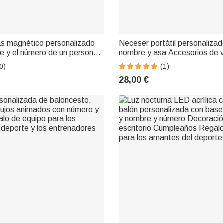
s magnético personalizado
Neceser portátil personalizad
e y el número de un personaje
nombre y asa Accesorios de v
animados de baloncesto
de cumpleaños para el día del
0)
(1)
avidad para los amantes del
para los amantes del deporte
28,00 €
atones de biblioteca