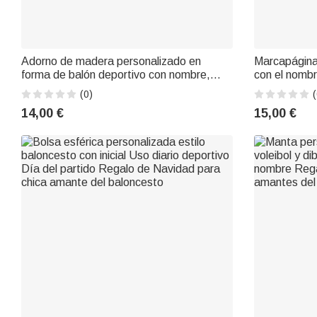
Adorno de madera personalizado en
Marcapágina
forma de balón deportivo con nombre,
con el nombr
número y año Decoración del festival
de dibujos 
(0)
(
Regalo de Navidad para los amantes del
Regalo de N
14,00 €
15,00 €
deporte
baloncesto R