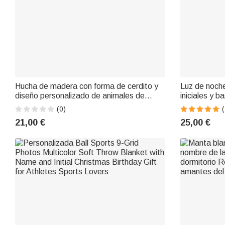
Hucha de madera con forma de cerdito y
Luz de noche
diseño personalizado de animales de
iniciales y 
dibujos animados practicando deportes de
escritorio R
(0)
(
pelota, con nombre; regalo para la vuelta
niños amant
21,00 €
25,00 €
al cole, el Día del Niño o un cumpleaños,