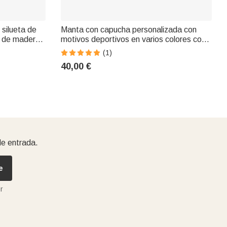
 silueta de
Manta con capucha personalizada con
e de madera
motivos deportivos en varios colores con
n de
nombre y número Regalo de Navidad y
(1)
o de Navidad
Cumpleaños para familias amantes del
40,00 €
deporte
de entrada.
e
r