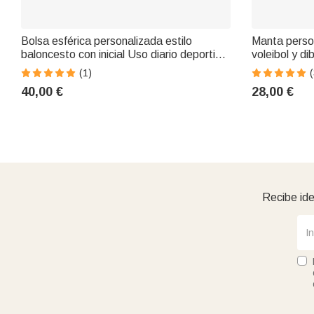
Bolsa esférica personalizada estilo
Manta perso
baloncesto con inicial Uso diario deportivo
voleibol y d
Día del partido Regalo de Navidad para
nombre Rega
(1)
(
chica amante del baloncesto
amantes del 
40,00 €
28,00 €
Recibe ide