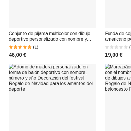
Conjunto de pijama multicolor con dibujo
Funda de coj
deportivo personalizado con nombre y
americano p
número Regalo de Navidad Cumpleaños
número Deco
(1)
(
para familias amantes del deporte Niños
Regalo de N
46,00 €
19,00 €
de la pelota