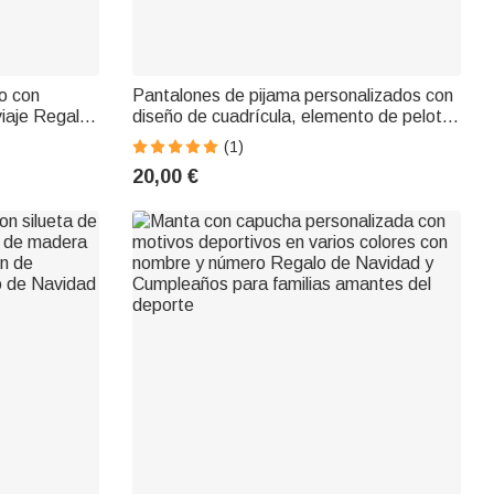
o con
Pantalones de pijama personalizados con
iaje Regalo
diseño de cuadrícula, elemento de pelota,
 partido
nombre y número, inicial, cumpleaños,
(1)
regalo de Navidad para niños amantes del
20,00 €
deporte.