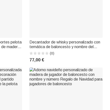
ortes pelota
Decantador de whisky personalizado con
o de madera
temática de baloncesto y nombre del
el árbol de
equipo grabado Regalo de cumpleaños de
(0)
galo para los
uso diario para un amante del whisky
77,00 €
pelota