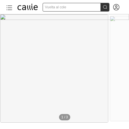


Vuelta al cole
1
/
3